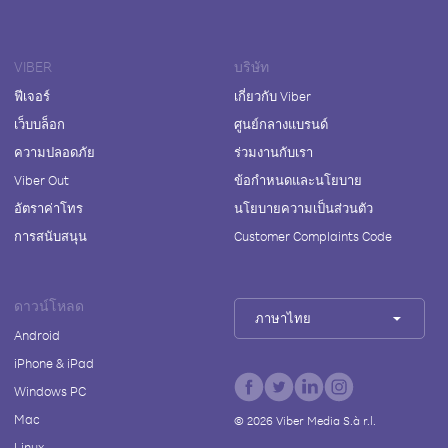
VIBER
บริษัท
ฟีเจอร์
เกี่ยวกับ Viber
เว็บบล็อก
ศูนย์กลางแบรนด์
ความปลอดภัย
ร่วมงานกับเรา
Viber Out
ข้อกำหนดและนโยบาย
อัตราค่าโทร
นโยบายความเป็นส่วนตัว
การสนับสนุน
Customer Complaints Code
ดาวน์โหลด
ภาษาไทย
Android
iPhone & iPad
Windows PC
Mac
©
2026
Viber Media S.à r.l.
Linux