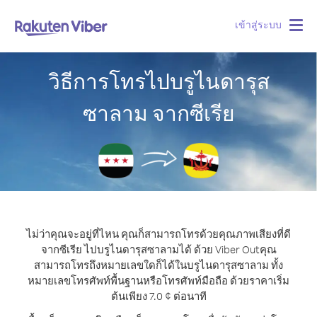
เข้าสู่ระบบ
Togg
navig
วิธีการโทรไปบรูไนดารุส
ซาลาม จากซีเรีย
ไม่ว่าคุณจะอยู่ที่ไหน คุณก็สามารถโทรด้วยคุณภาพเสียงที่ดี
จากซีเรีย ไปบรูไนดารุสซาลามได้ ด้วย Viber Out
คุณ
สามารถโทรถึงหมายเลขใดก็ได้ในบรูไนดารุสซาลาม ทั้ง
หมายเลขโทรศัพท์พื้นฐานหรือโทรศัพท์มือถือ ด้วยราคาเริ่ม
ต้นเพียง 7.0 ¢ ต่อนาที