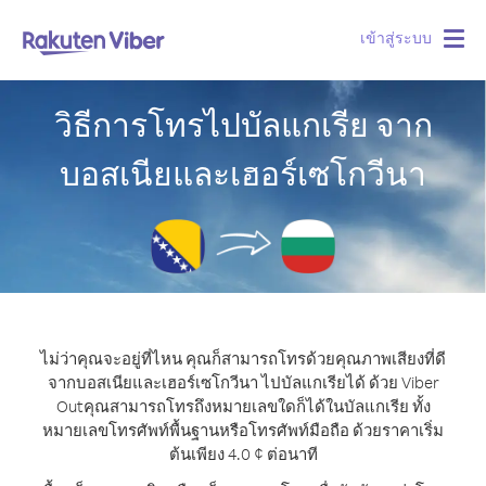
เข้าสู่ระบบ
Togg
navig
วิธีการโทรไปบัลแกเรีย จาก
บอสเนียและเฮอร์เซโกวีนา
ไม่ว่าคุณจะอยู่ที่ไหน คุณก็สามารถโทรด้วยคุณภาพเสียงที่ดี
จากบอสเนียและเฮอร์เซโกวีนา ไปบัลแกเรียได้ ด้วย Viber
Out
คุณสามารถโทรถึงหมายเลขใดก็ได้ในบัลแกเรีย ทั้ง
หมายเลขโทรศัพท์พื้นฐานหรือโทรศัพท์มือถือ ด้วยราคาเริ่ม
ต้นเพียง 4.0 ¢ ต่อนาที