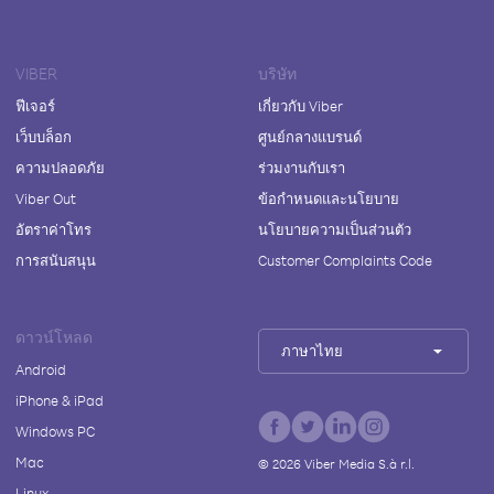
VIBER
บริษัท
ฟีเจอร์
เกี่ยวกับ Viber
เว็บบล็อก
ศูนย์กลางแบรนด์
ความปลอดภัย
ร่วมงานกับเรา
Viber Out
ข้อกำหนดและนโยบาย
อัตราค่าโทร
นโยบายความเป็นส่วนตัว
การสนับสนุน
Customer Complaints Code
ดาวน์โหลด
ภาษาไทย
Android
iPhone & iPad
Windows PC
Mac
©
2026
Viber Media S.à r.l.
Linux