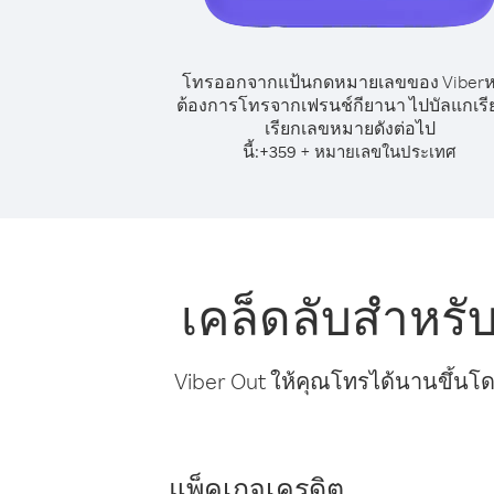
โทรออกจากแป้นกดหมายเลขของ Viber
ต้องการโทรจากเฟรนช์กียานา ไปบัลแกเรีย
เรียกเลขหมายดังต่อไป
นี้:
+
+
359
หมายเลขในประเทศ
เคล็ดลับสำหรั
Viber Out ให้คุณโทรได้นานขึ้นโด
แพ็คเกจเครดิต