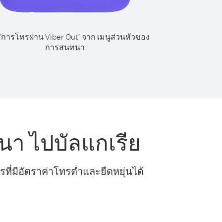
 "การโทรผ่าน Viber Out" จาก เมนูส่วนหัวของ
การสนทนา
นา ไปบัลแกเรีย
ี่มีอัตราค่าโทรต่ำและยืดหยุ่นได้