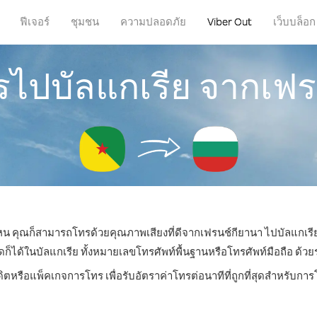
ฟีเจอร์
ชุมชน
ความปลอดภัย
Viber Out
เว็บบล็อก
รไปบัลแกเรีย จากเฟ
่ไหน คุณก็สามารถโทรด้วยคุณภาพเสียงที่ดีจากเฟรนช์กียานา ไปบัลแกเรีย
ด้ในบัลแกเรีย ทั้งหมายเลขโทรศัพท์พื้นฐานหรือโทรศัพท์มือถือ ด้วยราค
ดิตหรือแพ็คเกจการโทร เพื่อรับอัตราค่าโทรต่อนาทีที่ถูกที่สุดสำหรับกา