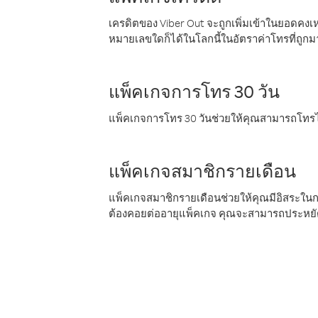
เครดิตของ Viber Out จะถูกเพิ่มเข้าในยอดคงเห
หมายเลขใดก็ได้ในโลกนี้ในอัตราค่าโทรที่ถูก
แพ็คเกจการโทร 30 วัน
แพ็คเกจการโทร 30 วันช่วยให้คุณสามารถโทรไป
แพ็คเกจสมาชิกรายเดือน
แพ็คเกจสมาชิกรายเดือนช่วยให้คุณมีอิสระใน
ต้องคอยต่ออายุแพ็คเกจ คุณจะสามารถประหยัด