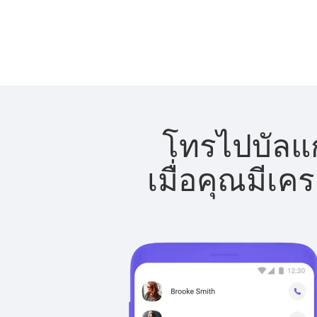
โทรไปบัลแก
เมื่อคุณมีเค