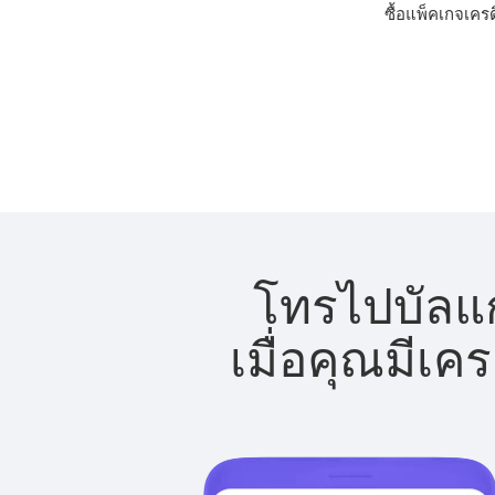
ซื้อแพ็คเกจเคร
โทรไปบัลแก
เมื่อคุณมีเค