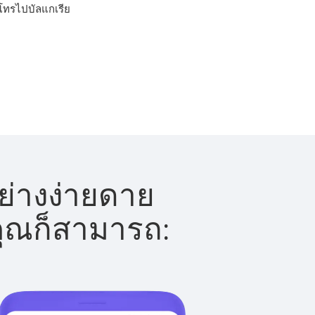
รโทรไปบัลแกเรีย
ย่างง่ายดาย
 คุณก็สามารถ: