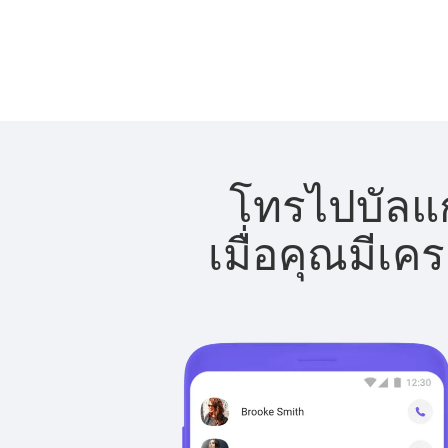
โทรไปบัลแก
เมื่อคุณมีเค