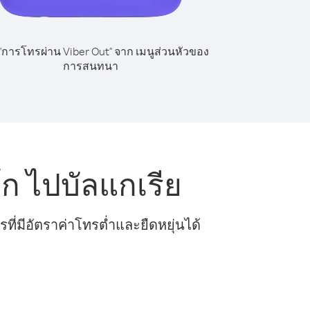
 "การโทรผ่าน Viber Out" จาก เมนูส่วนหัวของ
การสนทนา
ก ไปบัลแกเรีย
ี่มีอัตราค่าโทรต่ำและยืดหยุ่นได้