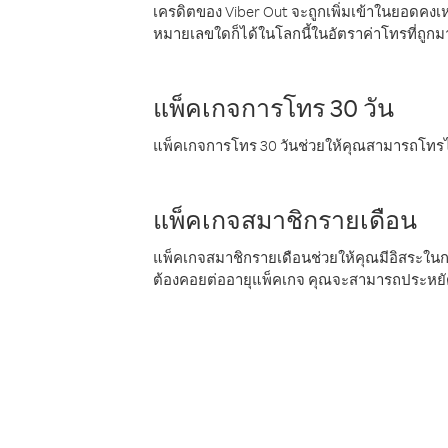
เครดิตของ Viber Out จะถูกเพิ่มเข้าในยอดคงเห
หมายเลขใดก็ได้ในโลกนี้ในอัตราค่าโทรที่ถูก
แพ็คเกจการโทร 30 วัน
แพ็คเกจการโทร 30 วันช่วยให้คุณสามารถโทรไป
แพ็คเกจสมาชิกรายเดือน
แพ็คเกจสมาชิกรายเดือนช่วยให้คุณมีอิสระใน
ต้องคอยต่ออายุแพ็คเกจ คุณจะสามารถประหยัด