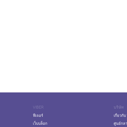
VIBER
บริษัท
ฟีเจอร์
เกี่ยวกับ
เว็บบล็อก
ศูนย์กล