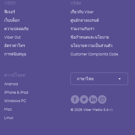
VIBER
บริษัท
ฟีเจอร์
เกี่ยวกับ Viber
เว็บบล็อก
ศูนย์กลางแบรนด์
ความปลอดภัย
ร่วมงานกับเรา
Viber Out
ข้อกำหนดและนโยบาย
อัตราค่าโทร
นโยบายความเป็นส่วนตัว
การสนับสนุน
Customer Complaints Code
ดาวน์โหลด
ภาษาไทย
Android
iPhone & iPad
Windows PC
Mac
©
2026
Viber Media S.à r.l.
Linux