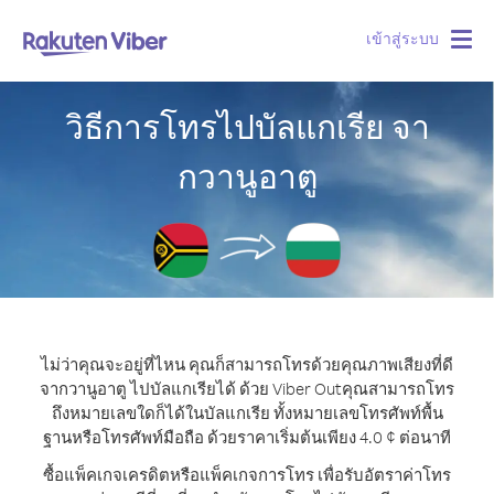
เข้าสู่ระบบ
Togg
navig
วิธีการโทรไปบัลแกเรีย จา
กวานูอาตู
ไม่ว่าคุณจะอยู่ที่ไหน คุณก็สามารถโทรด้วยคุณภาพเสียงที่ดี
จากวานูอาตู ไปบัลแกเรียได้ ด้วย Viber Out
คุณสามารถโทร
ถึงหมายเลขใดก็ได้ในบัลแกเรีย ทั้งหมายเลขโทรศัพท์พื้น
ฐานหรือโทรศัพท์มือถือ ด้วยราคาเริ่มต้นเพียง 4.0 ¢ ต่อนาที
ซื้อแพ็คเกจเครดิตหรือแพ็คเกจการโทร เพื่อรับอัตราค่าโทร