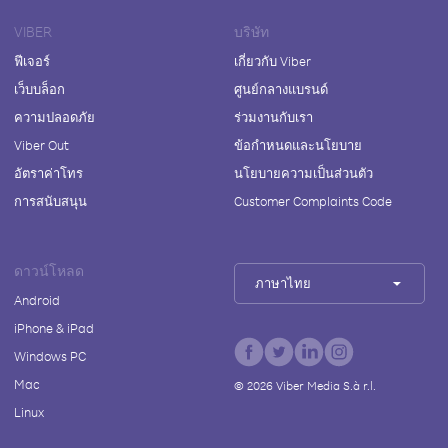
VIBER
บริษัท
ฟีเจอร์
เกี่ยวกับ Viber
เว็บบล็อก
ศูนย์กลางแบรนด์
ความปลอดภัย
ร่วมงานกับเรา
Viber Out
ข้อกำหนดและนโยบาย
อัตราค่าโทร
นโยบายความเป็นส่วนตัว
การสนับสนุน
Customer Complaints Code
ดาวน์โหลด
ภาษาไทย
Android
iPhone & iPad
Windows PC
Mac
©
2026
Viber Media S.à r.l.
Linux