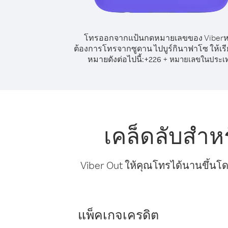
โทรออกจากแป้นกดหมายเลขของ Viber
ต้องการโทรจากซูดาน ไปบูร์กินาฟาโซ ให้เร
หมายดังต่อไปนี้:
+
+
226
หมายเลขในประเ
เคล็ดลับสำห
Viber Out ให้คุณโทรได้นานขึ้นโด
แพ็คเกจเครดิต