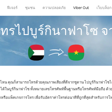
ฟีเจอร์
ชุมชน
ความปลอดภัย
Viber Out
เว็บบล็อก
โทรไปบูร์กินาฟาโซ 
ที่ไหน คุณก็สามารถโทรด้วยคุณภาพเสียงที่ดีจากซูดาน ไปบูร์กินาฟาโซได
ในบูร์กินาฟาโซ ทั้งหมายเลขโทรศัพท์พื้นฐานหรือโทรศัพท์มือถือ ด้วยรา
ตหรือแพ็คเกจการโทร เพื่อรับอัตราค่าโทรต่อนาทีที่ถูกที่สุดสำหรับการ