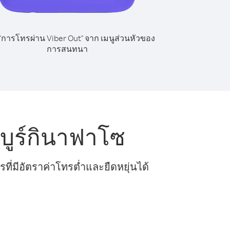
 "การโทรผ่าน Viber Out" จาก เมนูส่วนหัวของ
การสนทนา
บูร์กินาฟาโซ
ี่มีอัตราค่าโทรต่ำและยืดหยุ่นได้