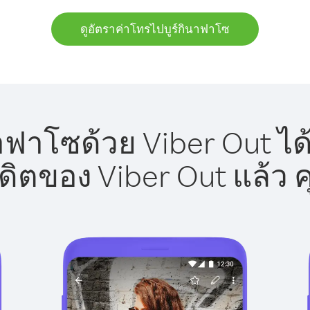
ดูอัตราค่าโทรไปบูร์กินาฟาโซ
าฟาโซด้วย Viber Out ได
รดิตของ Viber Out แล้ว