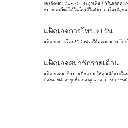
เครดิตของ Viber Out จะถูกเพิ่มเข้าในยอดคงเห
หมายเลขใดก็ได้ในโลกนี้ในอัตราค่าโทรที่ถูก
แพ็คเกจการโทร 30 วัน
แพ็คเกจการโทร 30 วันช่วยให้คุณสามารถโทรไป
แพ็คเกจสมาชิกรายเดือน
แพ็คเกจสมาชิกรายเดือนช่วยให้คุณมีอิสระใน
ต้องคอยต่ออายุแพ็คเกจ คุณจะสามารถประหยัด