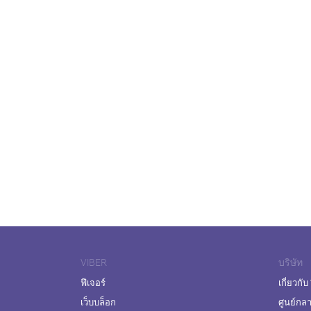
VIBER
บริษัท
ฟีเจอร์
เกี่ยวกับ
เว็บบล็อก
ศูนย์กล