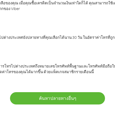
ลือของคุณ เมื่อคุณซื้อเครดิตเป็นจำนวนเงินเท่าใดก็ได้ คุณสามารถใช้
มากของ Viber
ต่างประเทศยังปลายทางที่คุณเลือกได้นาน 30 วัน ในอัตราค่าโทรที่ถู
การโทรไปต่างประเทศถึงหมายเลขโทรศัพท์พื้นฐานและโทรศัพท์มือถือใน
ค่าโทรของคุณได้มากขึ้น ด้วยแพ็คเกจสมาชิกรายเดือนนี้
ค้นหาปลายทางอื่นๆ