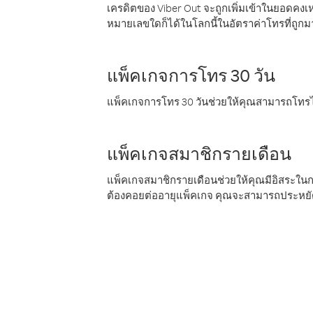
เครดิตของ Viber Out จะถูกเพิ่มเข้าในยอดคงเห
หมายเลขใดก็ได้ในโลกนี้ในอัตราค่าโทรที่ถูก
แพ็คเกจการโทร 30 วัน
แพ็คเกจการโทร 30 วันช่วยให้คุณสามารถโทรไป
แพ็คเกจสมาชิกรายเดือน
แพ็คเกจสมาชิกรายเดือนช่วยให้คุณมีอิสระใน
ต้องคอยต่ออายุแพ็คเกจ คุณจะสามารถประหยัด