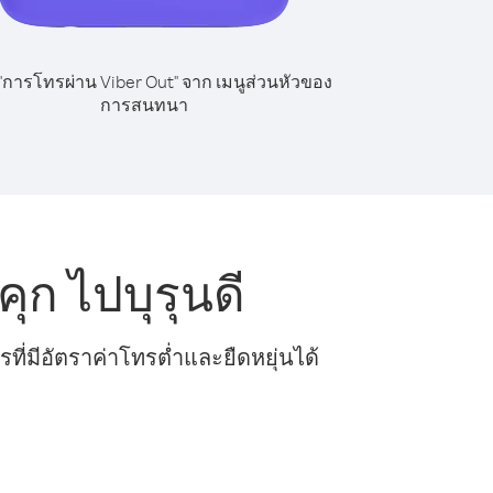
 "การโทรผ่าน Viber Out" จาก เมนูส่วนหัวของ
การสนทนา
ก ไปบุรุนดี
ี่มีอัตราค่าโทรต่ำและยืดหยุ่นได้