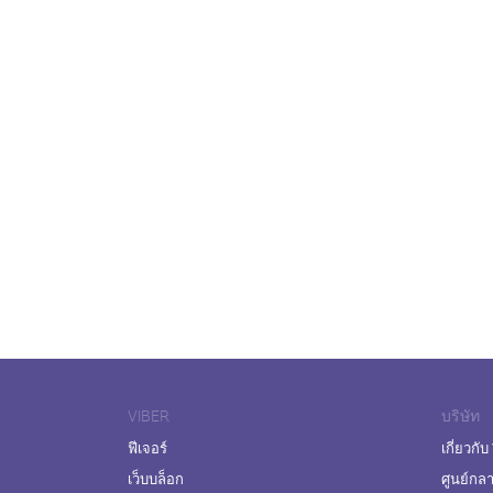
VIBER
บริษัท
ฟีเจอร์
เกี่ยวกับ
เว็บบล็อก
ศูนย์กล