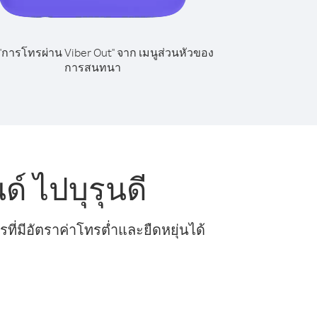
 "การโทรผ่าน Viber Out" จาก เมนูส่วนหัวของ
การสนทนา
 ไปบุรุนดี
ี่มีอัตราค่าโทรต่ำและยืดหยุ่นได้