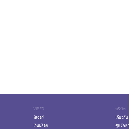
VIBER
บริษัท
ฟีเจอร์
เกี่ยวกับ
เว็บบล็อก
ศูนย์กล