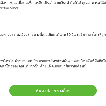
ลือของคุณ เมื่อคุณซื้อเครดิตเป็นจำนวนเงินเท่าใดก็ได้ คุณสามารถใช้
มากของ Viber
ต่างประเทศยังปลายทางที่คุณเลือกได้นาน 30 วัน ในอัตราค่าโทรที่ถู
การโทรไปต่างประเทศถึงหมายเลขโทรศัพท์พื้นฐานและโทรศัพท์มือถือใน
ค่าโทรของคุณได้มากขึ้น ด้วยแพ็คเกจสมาชิกรายเดือนนี้
ค้นหาปลายทางอื่นๆ