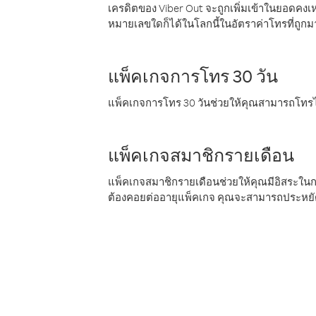
เครดิตของ Viber Out จะถูกเพิ่มเข้าในยอดคงเห
หมายเลขใดก็ได้ในโลกนี้ในอัตราค่าโทรที่ถูก
แพ็คเกจการโทร 30 วัน
แพ็คเกจการโทร 30 วันช่วยให้คุณสามารถโทรไป
แพ็คเกจสมาชิกรายเดือน
แพ็คเกจสมาชิกรายเดือนช่วยให้คุณมีอิสระใน
ต้องคอยต่ออายุแพ็คเกจ คุณจะสามารถประหยัด