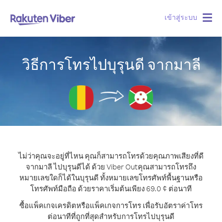
เข้าสู่ระบบ
Togg
navig
วิธีการโทรไปบุรุนดี จากมาลี
ไม่ว่าคุณจะอยู่ที่ไหน คุณก็สามารถโทรด้วยคุณภาพเสียงที่ดี
จากมาลี ไปบุรุนดีได้ ด้วย Viber Out
คุณสามารถโทรถึง
หมายเลขใดก็ได้ในบุรุนดี ทั้งหมายเลขโทรศัพท์พื้นฐานหรือ
โทรศัพท์มือถือ ด้วยราคาเริ่มต้นเพียง 69.0 ¢ ต่อนาที
ซื้อแพ็คเกจเครดิตหรือแพ็คเกจการโทร เพื่อรับอัตราค่าโทร
ต่อนาทีที่ถูกที่สุดสำหรับการโทรไปบุรุนดี