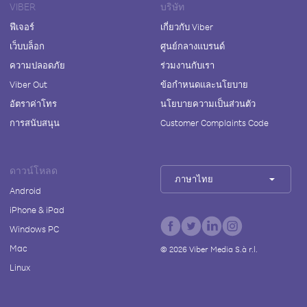
VIBER
บริษัท
ฟีเจอร์
เกี่ยวกับ Viber
เว็บบล็อก
ศูนย์กลางแบรนด์
ความปลอดภัย
ร่วมงานกับเรา
Viber Out
ข้อกำหนดและนโยบาย
อัตราค่าโทร
นโยบายความเป็นส่วนตัว
การสนับสนุน
Customer Complaints Code
ดาวน์โหลด
ภาษาไทย
Android
iPhone & iPad
Windows PC
Mac
©
2026
Viber Media S.à r.l.
Linux