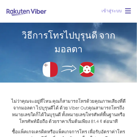
เข้าสู่ระบบ
Togg
navig
วิธีการโทรไปบุรุนดี จาก
มอลตา
ไม่ว่าคุณจะอยู่ที่ไหน คุณก็สามารถโทรด้วยคุณภาพเสียงที่ดี
จากมอลตา ไปบุรุนดีได้ ด้วย Viber Out
คุณสามารถโทรถึง
หมายเลขใดก็ได้ในบุรุนดี ทั้งหมายเลขโทรศัพท์พื้นฐานหรือ
โทรศัพท์มือถือ ด้วยราคาเริ่มต้นเพียง 81.4 ¢ ต่อนาที
ซื้อแพ็คเกจเครดิตหรือแพ็คเกจการโทร เพื่อรับอัตราค่าโทร