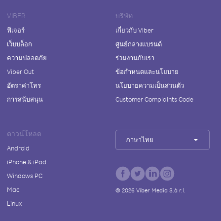
VIBER
บริษัท
ฟีเจอร์
เกี่ยวกับ Viber
เว็บบล็อก
ศูนย์กลางแบรนด์
ความปลอดภัย
ร่วมงานกับเรา
Viber Out
ข้อกำหนดและนโยบาย
อัตราค่าโทร
นโยบายความเป็นส่วนตัว
การสนับสนุน
Customer Complaints Code
ดาวน์โหลด
ภาษาไทย
Android
iPhone & iPad
Windows PC
Mac
©
2026
Viber Media S.à r.l.
Linux