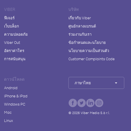
VIBER
บริษัท
ฟีเจอร์
เกี่ยวกับ Viber
เว็บบล็อก
ศูนย์กลางแบรนด์
ความปลอดภัย
ร่วมงานกับเรา
Viber Out
ข้อกำหนดและนโยบาย
อัตราค่าโทร
นโยบายความเป็นส่วนตัว
การสนับสนุน
Customer Complaints Code
ดาวน์โหลด
ภาษาไทย
Android
iPhone & iPad
Windows PC
Mac
©
2026
Viber Media S.à r.l.
Linux