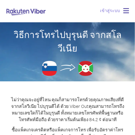
เข้าสู่ระบบ
Togg
navig
วิธีการโทรไปบุรุนดี จากสโล
วีเนีย
ไม่ว่าคุณจะอยู่ที่ไหน คุณก็สามารถโทรด้วยคุณภาพเสียงที่ดี
จากสโลวีเนีย ไปบุรุนดีได้ ด้วย Viber Out
คุณสามารถโทรถึง
หมายเลขใดก็ได้ในบุรุนดี ทั้งหมายเลขโทรศัพท์พื้นฐานหรือ
โทรศัพท์มือถือ ด้วยราคาเริ่มต้นเพียง 84.2 ¢ ต่อนาที
ซื้อแพ็คเกจเครดิตหรือแพ็คเกจการโทร เพื่อรับอัตราค่าโทร