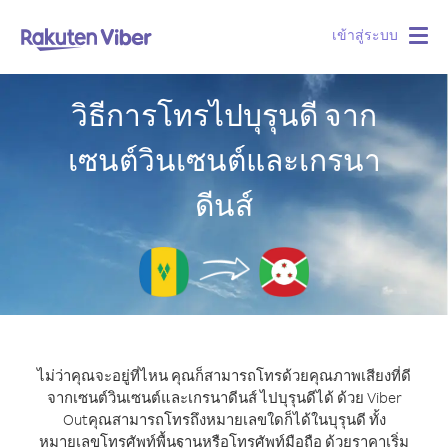
เข้าสู่ระบบ
Togg
navig
วิธีการโทรไปบุรุนดี จาก
เซนต์วินเซนต์และเกรนา
ดีนส์
ไม่ว่าคุณจะอยู่ที่ไหน คุณก็สามารถโทรด้วยคุณภาพเสียงที่ดี
จากเซนต์วินเซนต์และเกรนาดีนส์ ไปบุรุนดีได้ ด้วย Viber
Out
คุณสามารถโทรถึงหมายเลขใดก็ได้ในบุรุนดี ทั้ง
หมายเลขโทรศัพท์พื้นฐานหรือโทรศัพท์มือถือ ด้วยราคาเริ่ม