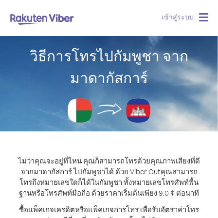
เข้าสู่ระบบ
Togg
navig
วิธีการโทรไปกัมพูชา จาก
มาดากัสการ์
ไม่ว่าคุณจะอยู่ที่ไหน คุณก็สามารถโทรด้วยคุณภาพเสียงที่ดี
จากมาดากัสการ์ ไปกัมพูชาได้ ด้วย Viber Out
คุณสามารถ
โทรถึงหมายเลขใดก็ได้ในกัมพูชา ทั้งหมายเลขโทรศัพท์พื้น
ฐานหรือโทรศัพท์มือถือ ด้วยราคาเริ่มต้นเพียง 9.0 ¢ ต่อนาที
ซื้อแพ็คเกจเครดิตหรือแพ็คเกจการโทร เพื่อรับอัตราค่าโทร