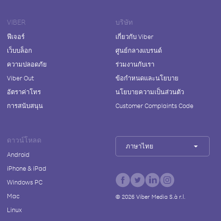
VIBER
บริษัท
ฟีเจอร์
เกี่ยวกับ Viber
เว็บบล็อก
ศูนย์กลางแบรนด์
ความปลอดภัย
ร่วมงานกับเรา
Viber Out
ข้อกำหนดและนโยบาย
อัตราค่าโทร
นโยบายความเป็นส่วนตัว
การสนับสนุน
Customer Complaints Code
ดาวน์โหลด
ภาษาไทย
Android
iPhone & iPad
Windows PC
Mac
©
2026
Viber Media S.à r.l.
Linux