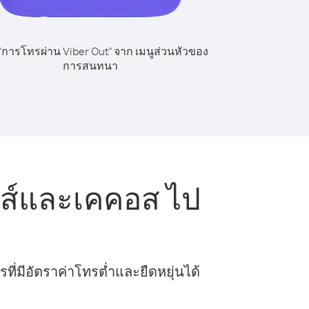
 "การโทรผ่าน Viber Out" จาก เมนูส่วนหัวของ
การสนทนา
กส์และเคคอส ไป
ี่มีอัตราค่าโทรต่ำและยืดหยุ่นได้