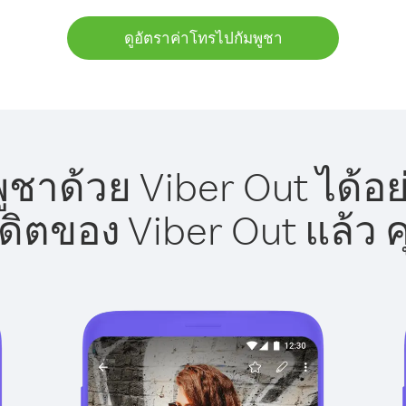
ดูอัตราค่าโทรไปกัมพูชา
ูชาด้วย Viber Out ได้อย
รดิตของ Viber Out แล้ว