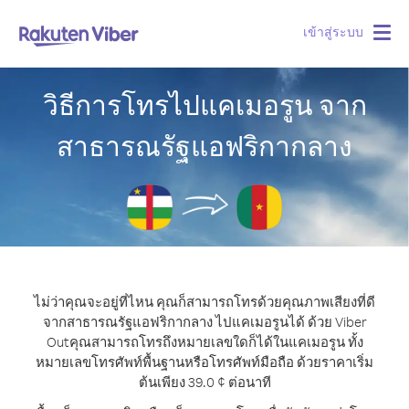
เข้าสู่ระบบ
Togg
navig
วิธีการโทรไปแคเมอรูน จาก
สาธารณรัฐแอฟริกากลาง
ไม่ว่าคุณจะอยู่ที่ไหน คุณก็สามารถโทรด้วยคุณภาพเสียงที่ดี
จากสาธารณรัฐแอฟริกากลาง ไปแคเมอรูนได้ ด้วย Viber
Out
คุณสามารถโทรถึงหมายเลขใดก็ได้ในแคเมอรูน ทั้ง
หมายเลขโทรศัพท์พื้นฐานหรือโทรศัพท์มือถือ ด้วยราคาเริ่ม
ต้นเพียง 39.0 ¢ ต่อนาที