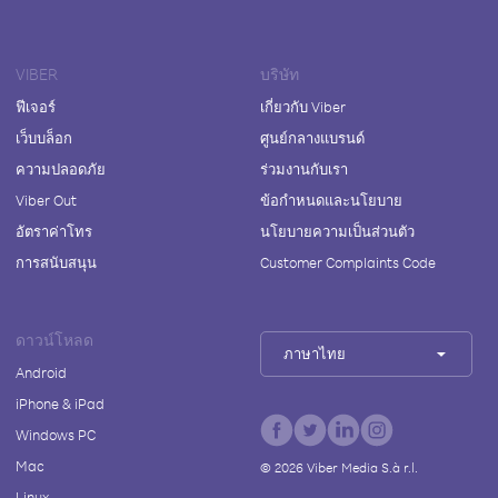
VIBER
บริษัท
ฟีเจอร์
เกี่ยวกับ Viber
เว็บบล็อก
ศูนย์กลางแบรนด์
ความปลอดภัย
ร่วมงานกับเรา
Viber Out
ข้อกำหนดและนโยบาย
อัตราค่าโทร
นโยบายความเป็นส่วนตัว
การสนับสนุน
Customer Complaints Code
ดาวน์โหลด
ภาษาไทย
Android
iPhone & iPad
Windows PC
Mac
©
2026
Viber Media S.à r.l.
Linux