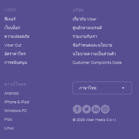
VIBER
บริษัท
ฟีเจอร์
เกี่ยวกับ Viber
เว็บบล็อก
ศูนย์กลางแบรนด์
ความปลอดภัย
ร่วมงานกับเรา
Viber Out
ข้อกำหนดและนโยบาย
อัตราค่าโทร
นโยบายความเป็นส่วนตัว
การสนับสนุน
Customer Complaints Code
ดาวน์โหลด
ภาษาไทย
Android
iPhone & iPad
Windows PC
Mac
©
2026
Viber Media S.à r.l.
Linux