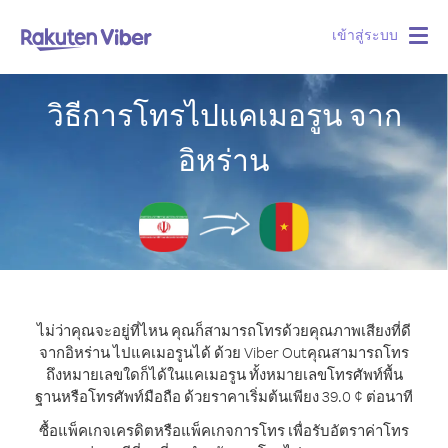
เข้าสู่ระบบ
Togg
navig
วิธีการโทรไปแคเมอรูน จาก
อิหร่าน
ไม่ว่าคุณจะอยู่ที่ไหน คุณก็สามารถโทรด้วยคุณภาพเสียงที่ดี
จากอิหร่าน ไปแคเมอรูนได้ ด้วย Viber Out
คุณสามารถโทร
ถึงหมายเลขใดก็ได้ในแคเมอรูน ทั้งหมายเลขโทรศัพท์พื้น
ฐานหรือโทรศัพท์มือถือ ด้วยราคาเริ่มต้นเพียง 39.0 ¢ ต่อนาที
ซื้อแพ็คเกจเครดิตหรือแพ็คเกจการโทร เพื่อรับอัตราค่าโทร