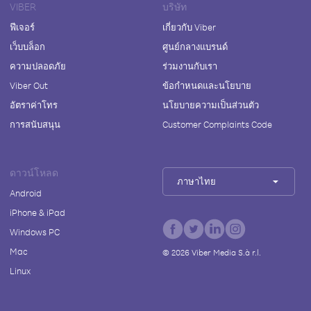
VIBER
บริษัท
ฟีเจอร์
เกี่ยวกับ Viber
เว็บบล็อก
ศูนย์กลางแบรนด์
ความปลอดภัย
ร่วมงานกับเรา
Viber Out
ข้อกำหนดและนโยบาย
อัตราค่าโทร
นโยบายความเป็นส่วนตัว
การสนับสนุน
Customer Complaints Code
ดาวน์โหลด
ภาษาไทย
Android
iPhone & iPad
Windows PC
Mac
©
2026
Viber Media S.à r.l.
Linux