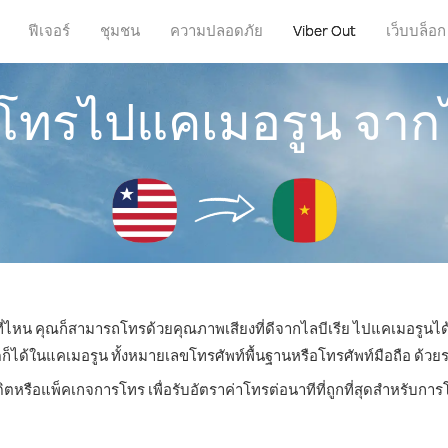
ฟีเจอร์
ชุมชน
ความปลอดภัย
Viber Out
เว็บบล็อก
รโทรไปแคเมอรูน จากไ
่ที่ไหน คุณก็สามารถโทรด้วยคุณภาพเสียงที่ดีจากไลบีเรีย ไปแคเมอรูนได้
้ในแคเมอรูน ทั้งหมายเลขโทรศัพท์พื้นฐานหรือโทรศัพท์มือถือ ด้วยราค
ดิตหรือแพ็คเกจการโทร เพื่อรับอัตราค่าโทรต่อนาทีที่ถูกที่สุดสำหรับก