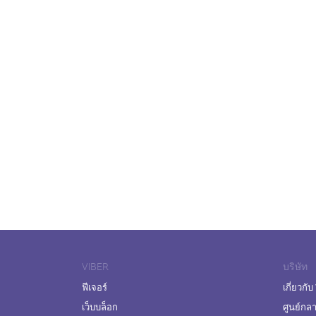
VIBER
บริษัท
ฟีเจอร์
เกี่ยวกับ
เว็บบล็อก
ศูนย์กล