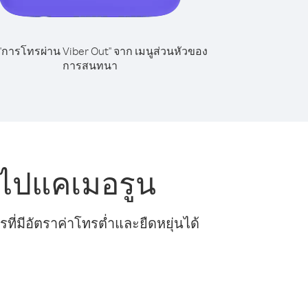
 "การโทรผ่าน Viber Out" จาก เมนูส่วนหัวของ
การสนทนา
 ไปแคเมอรูน
ี่มีอัตราค่าโทรต่ำและยืดหยุ่นได้