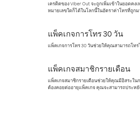
เครดิตของ Viber Out จะถูกเพิ่มเข้าในยอดคงเห
หมายเลขใดก็ได้ในโลกนี้ในอัตราค่าโทรที่ถูก
แพ็คเกจการโทร 30 วัน
แพ็คเกจการโทร 30 วันช่วยให้คุณสามารถโทรไป
แพ็คเกจสมาชิกรายเดือน
แพ็คเกจสมาชิกรายเดือนช่วยให้คุณมีอิสระใน
ต้องคอยต่ออายุแพ็คเกจ คุณจะสามารถประหยัด