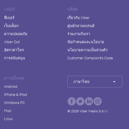
VIBER
บริษัท
ฟีเจอร์
เกี่ยวกับ Viber
เว็บบล็อก
ศูนย์กลางแบรนด์
ความปลอดภัย
ร่วมงานกับเรา
Viber Out
ข้อกำหนดและนโยบาย
อัตราค่าโทร
นโยบายความเป็นส่วนตัว
การสนับสนุน
Customer Complaints Code
ดาวน์โหลด
ภาษาไทย
Android
iPhone & iPad
Windows PC
Mac
©
2026
Viber Media S.à r.l.
Linux