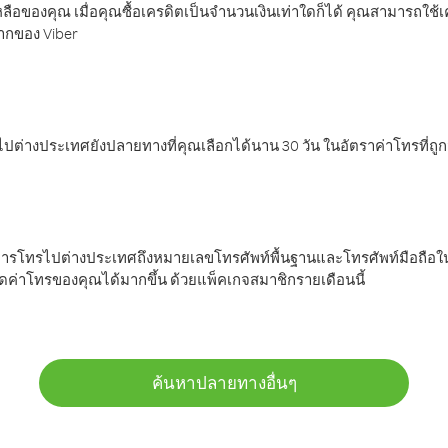
ลือของคุณ เมื่อคุณซื้อเครดิตเป็นจำนวนเงินเท่าใดก็ได้ คุณสามารถใช้
มากของ Viber
ต่างประเทศยังปลายทางที่คุณเลือกได้นาน 30 วัน ในอัตราค่าโทรที่ถู
การโทรไปต่างประเทศถึงหมายเลขโทรศัพท์พื้นฐานและโทรศัพท์มือถือใน
ค่าโทรของคุณได้มากขึ้น ด้วยแพ็คเกจสมาชิกรายเดือนนี้
ค้นหาปลายทางอื่นๆ