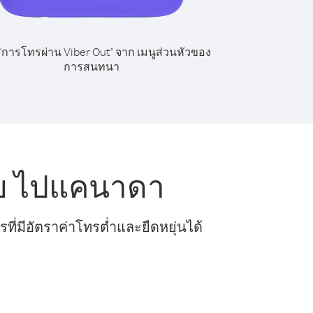
 "การโทรผ่าน Viber Out" จาก เมนูส่วนหัวของ
การสนทนา
ีย ไปแคนาดา
ี่มีอัตราค่าโทรต่ำและยืดหยุ่นได้