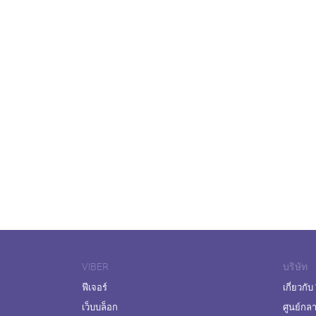
VIBER
บริษัท
ฟีเจอร์
เกี่ยวกับ
เว็บบล็อก
ศูนย์กล