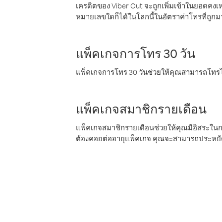
เครดิตของ Viber Out จะถูกเพิ่มเข้าในยอดคงเห
หมายเลขใดก็ได้ในโลกนี้ในอัตราค่าโทรที่ถูก
แพ็คเกจการโทร 30 วัน
แพ็คเกจการโทร 30 วันช่วยให้คุณสามารถโทรไป
แพ็คเกจสมาชิกรายเดือน
แพ็คเกจสมาชิกรายเดือนช่วยให้คุณมีอิสระใน
ต้องคอยต่ออายุแพ็คเกจ คุณจะสามารถประหยัด