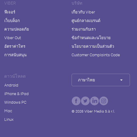
VIBER
บริษัท
ฟีเจอร์
เกี่ยวกับ Viber
เว็บบล็อก
ศูนย์กลางแบรนด์
ความปลอดภัย
ร่วมงานกับเรา
Viber Out
ข้อกำหนดและนโยบาย
อัตราค่าโทร
นโยบายความเป็นส่วนตัว
การสนับสนุน
Customer Complaints Code
ดาวน์โหลด
ภาษาไทย
Android
iPhone & iPad
Windows PC
Mac
©
2026
Viber Media S.à r.l.
Linux