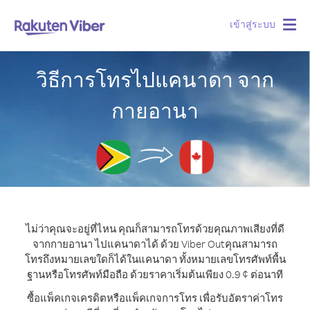
เข้าสู่ระบบ
Togg
navig
วิธีการโทรไปแคนาดา จาก
กายอานา
ไม่ว่าคุณจะอยู่ที่ไหน คุณก็สามารถโทรด้วยคุณภาพเสียงที่ดี
จากกายอานา ไปแคนาดาได้ ด้วย Viber Out
คุณสามารถ
โทรถึงหมายเลขใดก็ได้ในแคนาดา ทั้งหมายเลขโทรศัพท์พื้น
ฐานหรือโทรศัพท์มือถือ ด้วยราคาเริ่มต้นเพียง 0.9 ¢ ต่อนาที
ซื้อแพ็คเกจเครดิตหรือแพ็คเกจการโทร เพื่อรับอัตราค่าโทร