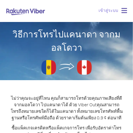
เข้าสู่ระบบ
Togg
navig
วิธีการโทรไปแคนาดา จากม
อลโดวา
ไม่ว่าคุณจะอยู่ที่ไหน คุณก็สามารถโทรด้วยคุณภาพเสียงที่ดี
จากมอลโดวา ไปแคนาดาได้ ด้วย Viber Out
คุณสามารถ
โทรถึงหมายเลขใดก็ได้ในแคนาดา ทั้งหมายเลขโทรศัพท์พื้น
ฐานหรือโทรศัพท์มือถือ ด้วยราคาเริ่มต้นเพียง 0.9 ¢ ต่อนาที
ซื้อแพ็คเกจเครดิตหรือแพ็คเกจการโทร เพื่อรับอัตราค่าโทร