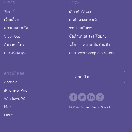
VIBER
บริษัท
ฟีเจอร์
เกี่ยวกับ Viber
เว็บบล็อก
ศูนย์กลางแบรนด์
ความปลอดภัย
ร่วมงานกับเรา
Viber Out
ข้อกำหนดและนโยบาย
อัตราค่าโทร
นโยบายความเป็นส่วนตัว
การสนับสนุน
Customer Complaints Code
ดาวน์โหลด
ภาษาไทย
Android
iPhone & iPad
Windows PC
Mac
©
2026
Viber Media S.à r.l.
Linux