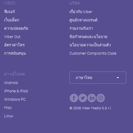
VIBER
บริษัท
ฟีเจอร์
เกี่ยวกับ Viber
เว็บบล็อก
ศูนย์กลางแบรนด์
ความปลอดภัย
ร่วมงานกับเรา
Viber Out
ข้อกำหนดและนโยบาย
อัตราค่าโทร
นโยบายความเป็นส่วนตัว
การสนับสนุน
Customer Complaints Code
ดาวน์โหลด
ภาษาไทย
Android
iPhone & iPad
Windows PC
Mac
©
2026
Viber Media S.à r.l.
Linux