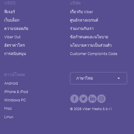
VIBER
บริษัท
ฟีเจอร์
เกี่ยวกับ Viber
เว็บบล็อก
ศูนย์กลางแบรนด์
ความปลอดภัย
ร่วมงานกับเรา
Viber Out
ข้อกำหนดและนโยบาย
อัตราค่าโทร
นโยบายความเป็นส่วนตัว
การสนับสนุน
Customer Complaints Code
ดาวน์โหลด
ภาษาไทย
Android
iPhone & iPad
Windows PC
Mac
©
2026
Viber Media S.à r.l.
Linux