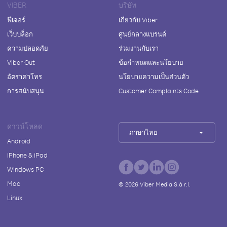
VIBER
บริษัท
ฟีเจอร์
เกี่ยวกับ Viber
เว็บบล็อก
ศูนย์กลางแบรนด์
ความปลอดภัย
ร่วมงานกับเรา
Viber Out
ข้อกำหนดและนโยบาย
อัตราค่าโทร
นโยบายความเป็นส่วนตัว
การสนับสนุน
Customer Complaints Code
ดาวน์โหลด
ภาษาไทย
Android
iPhone & iPad
Windows PC
Mac
©
2026
Viber Media S.à r.l.
Linux