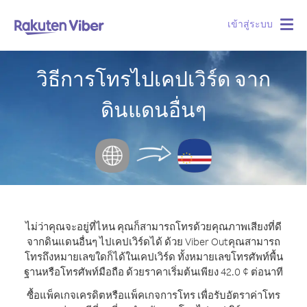
เข้าสู่ระบบ
Togg
navig
วิธีการโทรไปเคปเวิร์ด จาก
ดินแดนอื่นๆ
ไม่ว่าคุณจะอยู่ที่ไหน คุณก็สามารถโทรด้วยคุณภาพเสียงที่ดี
จากดินแดนอื่นๆ ไปเคปเวิร์ดได้ ด้วย Viber Out
คุณสามารถ
โทรถึงหมายเลขใดก็ได้ในเคปเวิร์ด ทั้งหมายเลขโทรศัพท์พื้น
ฐานหรือโทรศัพท์มือถือ ด้วยราคาเริ่มต้นเพียง 42.0 ¢ ต่อนาที
ซื้อแพ็คเกจเครดิตหรือแพ็คเกจการโทร เพื่อรับอัตราค่าโทร