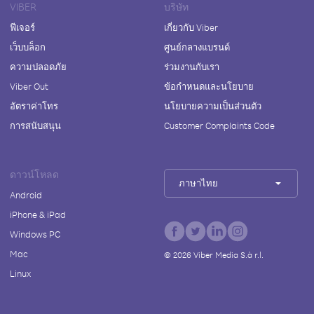
VIBER
บริษัท
ฟีเจอร์
เกี่ยวกับ Viber
เว็บบล็อก
ศูนย์กลางแบรนด์
ความปลอดภัย
ร่วมงานกับเรา
Viber Out
ข้อกำหนดและนโยบาย
อัตราค่าโทร
นโยบายความเป็นส่วนตัว
การสนับสนุน
Customer Complaints Code
ดาวน์โหลด
ภาษาไทย
Android
iPhone & iPad
Windows PC
Mac
©
2026
Viber Media S.à r.l.
Linux