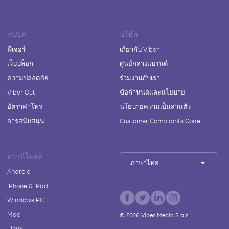
VIBER
บริษัท
ฟีเจอร์
เกี่ยวกับ Viber
เว็บบล็อก
ศูนย์กลางแบรนด์
ความปลอดภัย
ร่วมงานกับเรา
Viber Out
ข้อกำหนดและนโยบาย
อัตราค่าโทร
นโยบายความเป็นส่วนตัว
การสนับสนุน
Customer Complaints Code
ดาวน์โหลด
ภาษาไทย
Android
iPhone & iPad
Windows PC
Mac
©
2026
Viber Media S.à r.l.
Linux