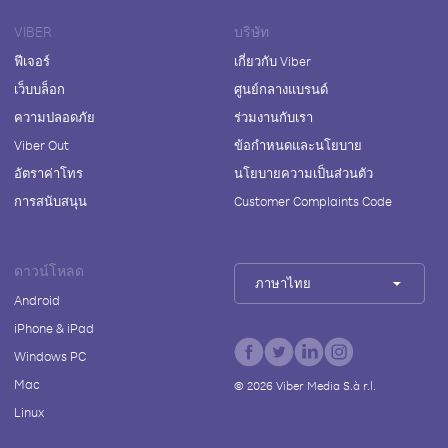
VIBER
บริษัท
ฟีเจอร์
เกี่ยวกับ Viber
เว็บบล็อก
ศูนย์กลางแบรนด์
ความปลอดภัย
ร่วมงานกับเรา
Viber Out
ข้อกำหนดและนโยบาย
อัตราค่าโทร
นโยบายความเป็นส่วนตัว
การสนับสนุน
Customer Complaints Code
ดาวน์โหลด
ภาษาไทย
Android
iPhone & iPad
Windows PC
Mac
©
2026
Viber Media S.à r.l.
Linux