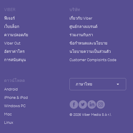
VIBER
บริษัท
ฟีเจอร์
เกี่ยวกับ Viber
เว็บบล็อก
ศูนย์กลางแบรนด์
ความปลอดภัย
ร่วมงานกับเรา
Viber Out
ข้อกำหนดและนโยบาย
อัตราค่าโทร
นโยบายความเป็นส่วนตัว
การสนับสนุน
Customer Complaints Code
ดาวน์โหลด
ภาษาไทย
Android
iPhone & iPad
Windows PC
Mac
©
2026
Viber Media S.à r.l.
Linux