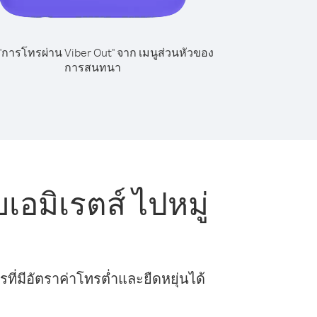
 "การโทรผ่าน Viber Out" จาก เมนูส่วนหัวของ
การสนทนา
อมิเรตส์ ไปหมู่
ี่มีอัตราค่าโทรต่ำและยืดหยุ่นได้