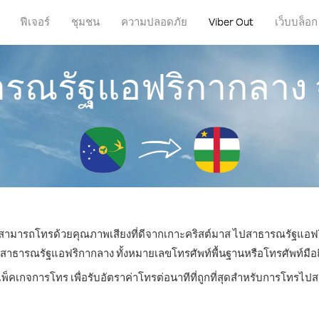
ฟีเจอร์
ชุมชน
ความปลอดภัย
Viber Out
เว็บบล็อก
ารณรัฐแอฟริกากลาง 
ณก็สามารถโทรด้วยคุณภาพเสียงที่ดีจากเกาะคริสต์มาส ไปสาธารณรัฐแอฟร
ารณรัฐแอฟริกากลาง ทั้งหมายเลขโทรศัพท์พื้นฐานหรือโทรศัพท์มือถือ 
แพ็คเกจการโทร เพื่อรับอัตราค่าโทรต่อนาทีที่ถูกที่สุดสำหรับการโทร