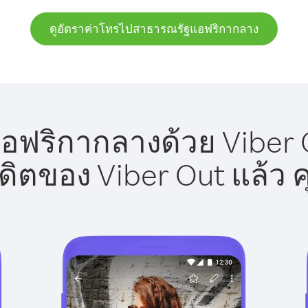
ดูอัตราค่าโทรไปสาธารณรัฐแอฟริกากลาง
ริกากลางด้วย Viber O
รดิตของ Viber Out แล้ว