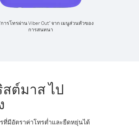
 "การโทรผ่าน Viber Out" จาก เมนูส่วนหัวของ
การสนทนา
ิสต์มาส ไป
ง
ี่มีอัตราค่าโทรต่ำและยืดหยุ่นได้