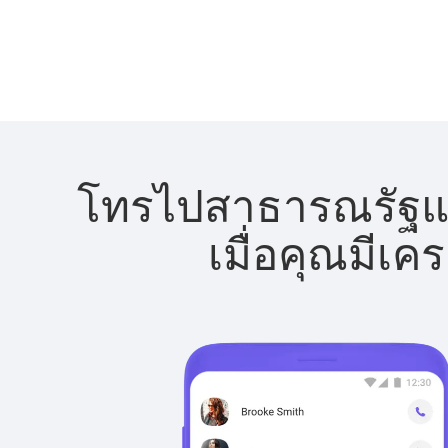
โทรไปสาธารณรัฐแอฟ
เมื่อคุณมีเค