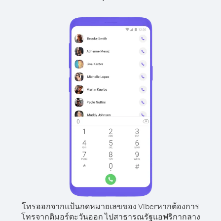
โทรออกจากแป้นกดหมายเลขของ Viber
หากต้องการ
โทรจากติมอร์ตะวันออก ไปสาธารณรัฐแอฟริกากลาง