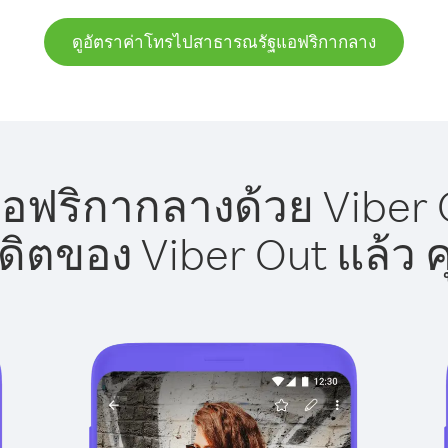
ดูอัตราค่าโทรไปสาธารณรัฐแอฟริกากลาง
ริกากลางด้วย Viber O
รดิตของ Viber Out แล้ว