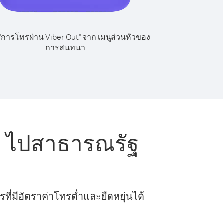
 "การโทรผ่าน Viber Out" จาก เมนูส่วนหัวของ
การสนทนา
ย ไปสาธารณรัฐ
ี่มีอัตราค่าโทรต่ำและยืดหยุ่นได้