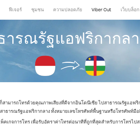
ฟีเจอร์
ชุมชน
ความปลอดภัย
Viber Out
เว็บบล็อก
ธารณรัฐแอฟริกากลาง
ุณก็สามารถโทรด้วยคุณภาพเสียงที่ดีจากอินโดนีเซีย ไปสาธารณรัฐแอฟริ
ารณรัฐแอฟริกากลาง ทั้งหมายเลขโทรศัพท์พื้นฐานหรือโทรศัพท์มือถือ 
แพ็คเกจการโทร เพื่อรับอัตราค่าโทรต่อนาทีที่ถูกที่สุดสำหรับการโทร