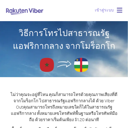
เข้าสู่ระบบ
Togg
navig
วิธีการโทรไปสาธารณรัฐ
แอฟริกากลาง จากโมร็อกโก
ไม่ว่าคุณจะอยู่ที่ไหน คุณก็สามารถโทรด้วยคุณภาพเสียงที่ดี
จากโมร็อกโก ไปสาธารณรัฐแอฟริกากลางได้ ด้วย Viber
Out
คุณสามารถโทรถึงหมายเลขใดก็ได้ในสาธารณรัฐ
แอฟริกากลาง ทั้งหมายเลขโทรศัพท์พื้นฐานหรือโทรศัพท์มือ
ถือ ด้วยราคาเริ่มต้นเพียง $1.20 ต่อนาที