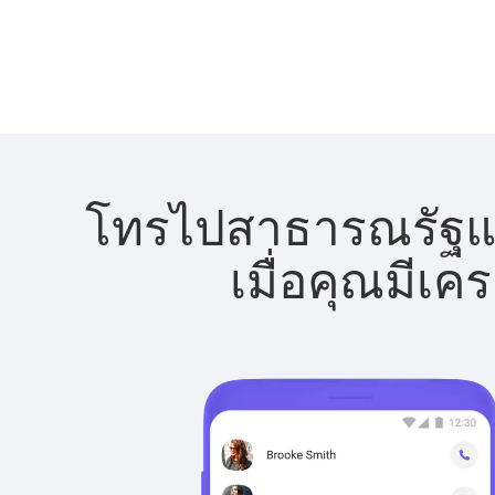
โทรไปสาธารณรัฐแอฟ
เมื่อคุณมีเค