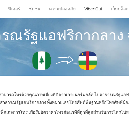
ฟีเจอร์
ชุมชน
ความปลอดภัย
Viber Out
เว็บบล็อก
ารณรัฐแอฟริกากลาง 
ณก็สามารถโทรด้วยคุณภาพเสียงที่ดีจากเกาะนอร์ฟอล์ค ไปสาธารณรัฐแอฟร
ารณรัฐแอฟริกากลาง ทั้งหมายเลขโทรศัพท์พื้นฐานหรือโทรศัพท์มือถือ 
แพ็คเกจการโทร เพื่อรับอัตราค่าโทรต่อนาทีที่ถูกที่สุดสำหรับการโทร