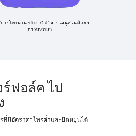
 "การโทรผ่าน Viber Out" จาก เมนูส่วนหัวของ
การสนทนา
ร์ฟอล์ค ไป
ง
ี่มีอัตราค่าโทรต่ำและยืดหยุ่นได้