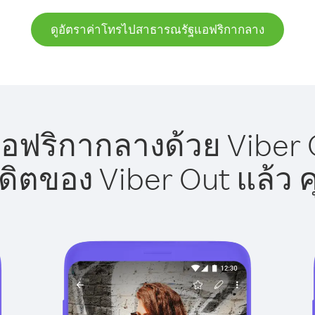
ดูอัตราค่าโทรไปสาธารณรัฐแอฟริกากลาง
ริกากลางด้วย Viber O
รดิตของ Viber Out แล้ว