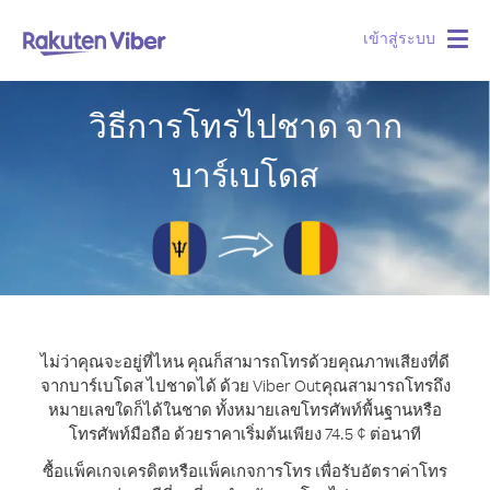
เข้าสู่ระบบ
Togg
navig
วิธีการโทรไปชาด จาก
บาร์เบโดส
ไม่ว่าคุณจะอยู่ที่ไหน คุณก็สามารถโทรด้วยคุณภาพเสียงที่ดี
จากบาร์เบโดส ไปชาดได้ ด้วย Viber Out
คุณสามารถโทรถึง
หมายเลขใดก็ได้ในชาด ทั้งหมายเลขโทรศัพท์พื้นฐานหรือ
โทรศัพท์มือถือ ด้วยราคาเริ่มต้นเพียง 74.5 ¢ ต่อนาที
ซื้อแพ็คเกจเครดิตหรือแพ็คเกจการโทร เพื่อรับอัตราค่าโทร