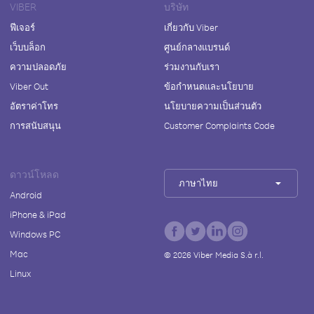
VIBER
บริษัท
ฟีเจอร์
เกี่ยวกับ Viber
เว็บบล็อก
ศูนย์กลางแบรนด์
ความปลอดภัย
ร่วมงานกับเรา
Viber Out
ข้อกำหนดและนโยบาย
อัตราค่าโทร
นโยบายความเป็นส่วนตัว
การสนับสนุน
Customer Complaints Code
ดาวน์โหลด
ภาษาไทย
Android
iPhone & iPad
Windows PC
Mac
©
2026
Viber Media S.à r.l.
Linux