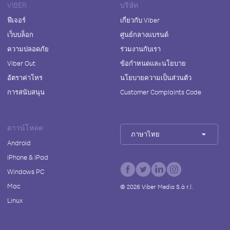
VIBER
บริษัท
ฟีเจอร์
เกี่ยวกับ Viber
เว็บบล็อก
ศูนย์กลางแบรนด์
ความปลอดภัย
ร่วมงานกับเรา
Viber Out
ข้อกำหนดและนโยบาย
อัตราค่าโทร
นโยบายความเป็นส่วนตัว
การสนับสนุน
Customer Complaints Code
ดาวน์โหลด
ภาษาไทย
Android
iPhone & iPad
Windows PC
Mac
©
2026
Viber Media S.à r.l.
Linux