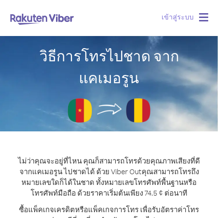
เข้าสู่ระบบ
Togg
navig
วิธีการโทรไปชาด จาก
แคเมอรูน
ไม่ว่าคุณจะอยู่ที่ไหน คุณก็สามารถโทรด้วยคุณภาพเสียงที่ดี
จากแคเมอรูน ไปชาดได้ ด้วย Viber Out
คุณสามารถโทรถึง
หมายเลขใดก็ได้ในชาด ทั้งหมายเลขโทรศัพท์พื้นฐานหรือ
โทรศัพท์มือถือ ด้วยราคาเริ่มต้นเพียง 74.5 ¢ ต่อนาที
ซื้อแพ็คเกจเครดิตหรือแพ็คเกจการโทร เพื่อรับอัตราค่าโทร