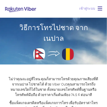
เข้าสู่ระบบ
Togg
navig
วิธีการโทรไปชาด จาก
เนปาล
ไม่ว่าคุณจะอยู่ที่ไหน คุณก็สามารถโทรด้วยคุณภาพเสียงที่ดี
จากเนปาล ไปชาดได้ ด้วย Viber Out
คุณสามารถโทรถึง
หมายเลขใดก็ได้ในชาด ทั้งหมายเลขโทรศัพท์พื้นฐานหรือ
โทรศัพท์มือถือ ด้วยราคาเริ่มต้นเพียง 74.5 ¢ ต่อนาที
ซื้อแพ็คเกจเครดิตหรือแพ็คเกจการโทร เพื่อรับอัตราค่าโทร