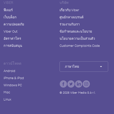
VIBER
บริษัท
ฟีเจอร์
เกี่ยวกับ Viber
เว็บบล็อก
ศูนย์กลางแบรนด์
ความปลอดภัย
ร่วมงานกับเรา
Viber Out
ข้อกำหนดและนโยบาย
อัตราค่าโทร
นโยบายความเป็นส่วนตัว
การสนับสนุน
Customer Complaints Code
ดาวน์โหลด
ภาษาไทย
Android
iPhone & iPad
Windows PC
Mac
©
2026
Viber Media S.à r.l.
Linux