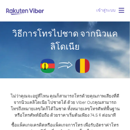
เข้าสู่ระบบ
Togg
navig
วิธีการโทรไปชาด จากนิวแค
ลิโดเนีย
ไม่ว่าคุณจะอยู่ที่ไหน คุณก็สามารถโทรด้วยคุณภาพเสียงที่ดี
จากนิวแคลิโดเนีย ไปชาดได้ ด้วย Viber Out
คุณสามารถ
โทรถึงหมายเลขใดก็ได้ในชาด ทั้งหมายเลขโทรศัพท์พื้นฐาน
หรือโทรศัพท์มือถือ ด้วยราคาเริ่มต้นเพียง 74.5 ¢ ต่อนาที
ซื้อแพ็คเกจเครดิตหรือแพ็คเกจการโทร เพื่อรับอัตราค่าโทร