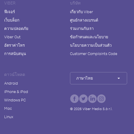
VIBER
บริษัท
ฟีเจอร์
เกี่ยวกับ Viber
เว็บบล็อก
ศูนย์กลางแบรนด์
ความปลอดภัย
ร่วมงานกับเรา
Viber Out
ข้อกำหนดและนโยบาย
อัตราค่าโทร
นโยบายความเป็นส่วนตัว
การสนับสนุน
Customer Complaints Code
ดาวน์โหลด
ภาษาไทย
Android
iPhone & iPad
Windows PC
Mac
©
2026
Viber Media S.à r.l.
Linux