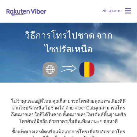
เข้าสู่ระบบ
Togg
navig
วิธีการโทรไปชาด จาก
ไซปรัสเหนือ
ไม่ว่าคุณจะอยู่ที่ไหน คุณก็สามารถโทรด้วยคุณภาพเสียงที่ดี
จากไซปรัสเหนือ ไปชาดได้ ด้วย Viber Out
คุณสามารถโทร
ถึงหมายเลขใดก็ได้ในชาด ทั้งหมายเลขโทรศัพท์พื้นฐานหรือ
โทรศัพท์มือถือ ด้วยราคาเริ่มต้นเพียง 74.5 ¢ ต่อนาที
ซื้อแพ็คเกจเครดิตหรือแพ็คเกจการโทร เพื่อรับอัตราค่าโทร