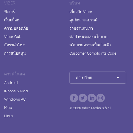
VIBER
บริษัท
ฟีเจอร์
เกี่ยวกับ Viber
เว็บบล็อก
ศูนย์กลางแบรนด์
ความปลอดภัย
ร่วมงานกับเรา
Viber Out
ข้อกำหนดและนโยบาย
อัตราค่าโทร
นโยบายความเป็นส่วนตัว
การสนับสนุน
Customer Complaints Code
ดาวน์โหลด
ภาษาไทย
Android
iPhone & iPad
Windows PC
Mac
©
2026
Viber Media S.à r.l.
Linux