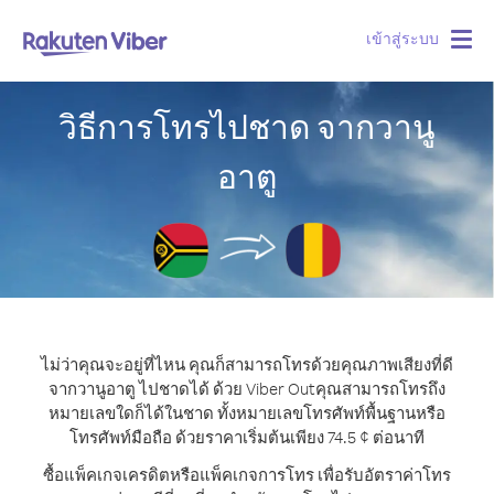
เข้าสู่ระบบ
Togg
navig
วิธีการโทรไปชาด จากวานู
อาตู
ไม่ว่าคุณจะอยู่ที่ไหน คุณก็สามารถโทรด้วยคุณภาพเสียงที่ดี
จากวานูอาตู ไปชาดได้ ด้วย Viber Out
คุณสามารถโทรถึง
หมายเลขใดก็ได้ในชาด ทั้งหมายเลขโทรศัพท์พื้นฐานหรือ
โทรศัพท์มือถือ ด้วยราคาเริ่มต้นเพียง 74.5 ¢ ต่อนาที
ซื้อแพ็คเกจเครดิตหรือแพ็คเกจการโทร เพื่อรับอัตราค่าโทร