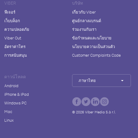
VIBER
บริษัท
ฟีเจอร์
เกี่ยวกับ Viber
เว็บบล็อก
ศูนย์กลางแบรนด์
ความปลอดภัย
ร่วมงานกับเรา
Viber Out
ข้อกำหนดและนโยบาย
อัตราค่าโทร
นโยบายความเป็นส่วนตัว
การสนับสนุน
Customer Complaints Code
ดาวน์โหลด
ภาษาไทย
Android
iPhone & iPad
Windows PC
Mac
©
2026
Viber Media S.à r.l.
Linux