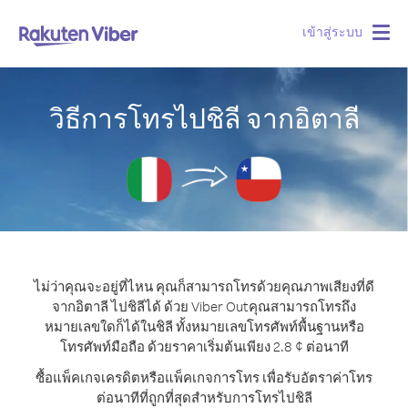
เข้าสู่ระบบ
Togg
navig
วิธีการโทรไปชิลี จากอิตาลี
ไม่ว่าคุณจะอยู่ที่ไหน คุณก็สามารถโทรด้วยคุณภาพเสียงที่ดี
จากอิตาลี ไปชิลีได้ ด้วย Viber Out
คุณสามารถโทรถึง
หมายเลขใดก็ได้ในชิลี ทั้งหมายเลขโทรศัพท์พื้นฐานหรือ
โทรศัพท์มือถือ ด้วยราคาเริ่มต้นเพียง 2.8 ¢ ต่อนาที
ซื้อแพ็คเกจเครดิตหรือแพ็คเกจการโทร เพื่อรับอัตราค่าโทร
ต่อนาทีที่ถูกที่สุดสำหรับการโทรไปชิลี