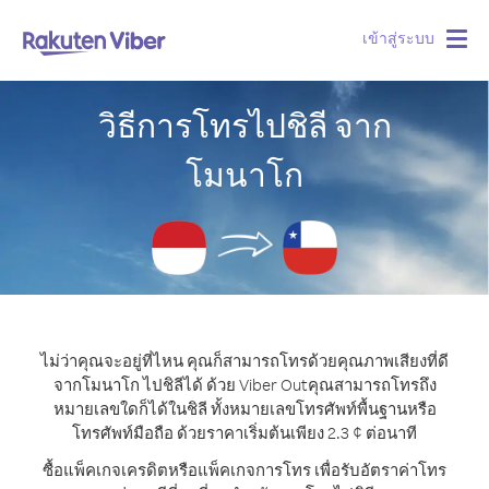
เข้าสู่ระบบ
Togg
navig
วิธีการโทรไปชิลี จาก
โมนาโก
ไม่ว่าคุณจะอยู่ที่ไหน คุณก็สามารถโทรด้วยคุณภาพเสียงที่ดี
จากโมนาโก ไปชิลีได้ ด้วย Viber Out
คุณสามารถโทรถึง
หมายเลขใดก็ได้ในชิลี ทั้งหมายเลขโทรศัพท์พื้นฐานหรือ
โทรศัพท์มือถือ ด้วยราคาเริ่มต้นเพียง 2.3 ¢ ต่อนาที
ซื้อแพ็คเกจเครดิตหรือแพ็คเกจการโทร เพื่อรับอัตราค่าโทร