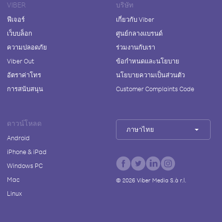
VIBER
บริษัท
ฟีเจอร์
เกี่ยวกับ Viber
เว็บบล็อก
ศูนย์กลางแบรนด์
ความปลอดภัย
ร่วมงานกับเรา
Viber Out
ข้อกำหนดและนโยบาย
อัตราค่าโทร
นโยบายความเป็นส่วนตัว
การสนับสนุน
Customer Complaints Code
ดาวน์โหลด
ภาษาไทย
Android
iPhone & iPad
Windows PC
Mac
©
2026
Viber Media S.à r.l.
Linux