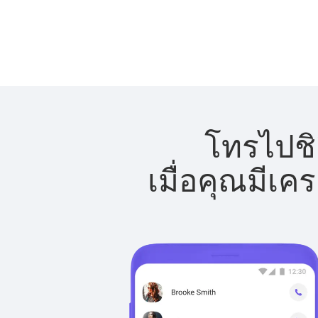
โทรไปชิล
เมื่อคุณมีเค