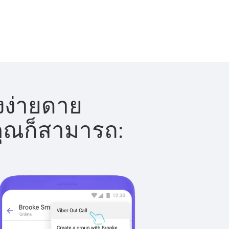
างง่ายดาย
 คุณก็สามารถ: