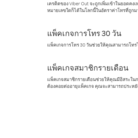
เครดิตของ Viber Out จะถูกเพิ่มเข้าในยอดคงเห
หมายเลขใดก็ได้ในโลกนี้ในอัตราค่าโทรที่ถูก
แพ็คเกจการโทร 30 วัน
แพ็คเกจการโทร 30 วันช่วยให้คุณสามารถโทรไป
แพ็คเกจสมาชิกรายเดือน
แพ็คเกจสมาชิกรายเดือนช่วยให้คุณมีอิสระใน
ต้องคอยต่ออายุแพ็คเกจ คุณจะสามารถประหยัด