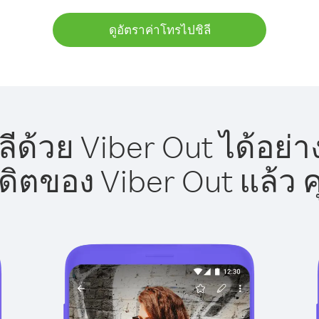
ดูอัตราค่าโทรไปชิลี
ีด้วย Viber Out ได้อย่
รดิตของ Viber Out แล้ว