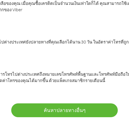
ลือของคุณ เมื่อคุณซื้อเครดิตเป็นจำนวนเงินเท่าใดก็ได้ คุณสามารถใช้
มากของ Viber
ต่างประเทศยังปลายทางที่คุณเลือกได้นาน 30 วัน ในอัตราค่าโทรที่ถู
การโทรไปต่างประเทศถึงหมายเลขโทรศัพท์พื้นฐานและโทรศัพท์มือถือใน
ค่าโทรของคุณได้มากขึ้น ด้วยแพ็คเกจสมาชิกรายเดือนนี้
ค้นหาปลายทางอื่นๆ