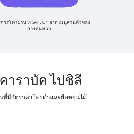
 "การโทรผ่าน Viber Out" จาก เมนูส่วนหัวของ
การสนทนา
าราบัค ไปชิลี
ี่มีอัตราค่าโทรต่ำและยืดหยุ่นได้