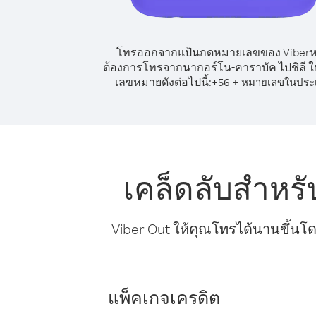
โทรออกจากแป้นกดหมายเลขของ Viber
ต้องการโทรจากนากอร์โน-คาราบัค ไปชิลี ให
เลขหมายดังต่อไปนี้:
+
+
56
หมายเลขในประ
เคล็ดลับสำหร
Viber Out ให้คุณโทรได้นานขึ้นโด
แพ็คเกจเครดิต