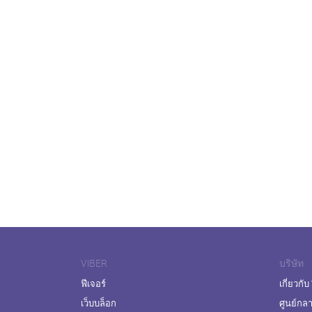
VIBER
บริษัท
ฟีเจอร์
เกี่ยวกับ
เว็บบล็อก
ศูนย์กล