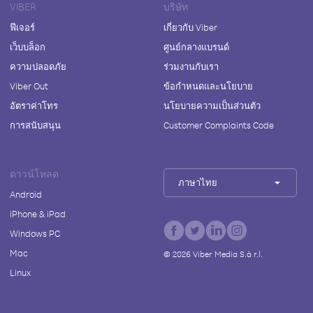
VIBER
บริษัท
ฟีเจอร์
เกี่ยวกับ Viber
เว็บบล็อก
ศูนย์กลางแบรนด์
ความปลอดภัย
ร่วมงานกับเรา
Viber Out
ข้อกำหนดและนโยบาย
อัตราค่าโทร
นโยบายความเป็นส่วนตัว
การสนับสนุน
Customer Complaints Code
ดาวน์โหลด
ภาษาไทย
Android
iPhone & iPad
Windows PC
Mac
©
2026
Viber Media S.à r.l.
Linux