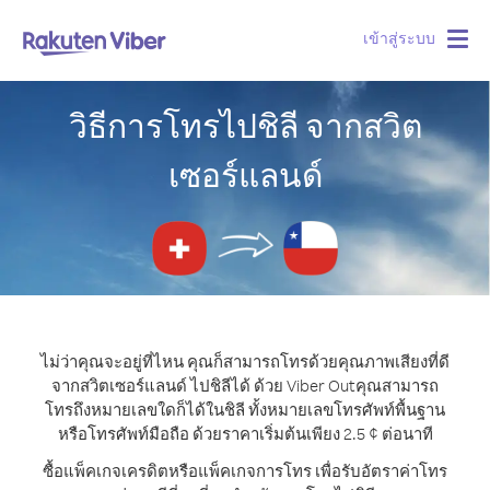
เข้าสู่ระบบ
Togg
navig
วิธีการโทรไปชิลี จากสวิต
เซอร์แลนด์
ไม่ว่าคุณจะอยู่ที่ไหน คุณก็สามารถโทรด้วยคุณภาพเสียงที่ดี
จากสวิตเซอร์แลนด์ ไปชิลีได้ ด้วย Viber Out
คุณสามารถ
โทรถึงหมายเลขใดก็ได้ในชิลี ทั้งหมายเลขโทรศัพท์พื้นฐาน
หรือโทรศัพท์มือถือ ด้วยราคาเริ่มต้นเพียง 2.5 ¢ ต่อนาที
ซื้อแพ็คเกจเครดิตหรือแพ็คเกจการโทร เพื่อรับอัตราค่าโทร