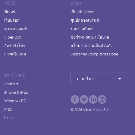
VIBER
บริษัท
ฟีเจอร์
เกี่ยวกับ Viber
เว็บบล็อก
ศูนย์กลางแบรนด์
ความปลอดภัย
ร่วมงานกับเรา
Viber Out
ข้อกำหนดและนโยบาย
อัตราค่าโทร
นโยบายความเป็นส่วนตัว
การสนับสนุน
Customer Complaints Code
ดาวน์โหลด
ภาษาไทย
Android
iPhone & iPad
Windows PC
Mac
©
2026
Viber Media S.à r.l.
Linux