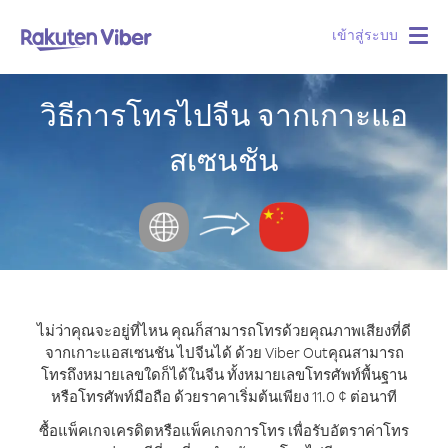
เข้าสู่ระบบ
Togg
navig
วิธีการโทรไปจีน จากเกาะแอ
สเซนชัน
ไม่ว่าคุณจะอยู่ที่ไหน คุณก็สามารถโทรด้วยคุณภาพเสียงที่ดี
จากเกาะแอสเซนชัน ไปจีนได้ ด้วย Viber Out
คุณสามารถ
โทรถึงหมายเลขใดก็ได้ในจีน ทั้งหมายเลขโทรศัพท์พื้นฐาน
หรือโทรศัพท์มือถือ ด้วยราคาเริ่มต้นเพียง 11.0 ¢ ต่อนาที
ซื้อแพ็คเกจเครดิตหรือแพ็คเกจการโทร เพื่อรับอัตราค่าโทร